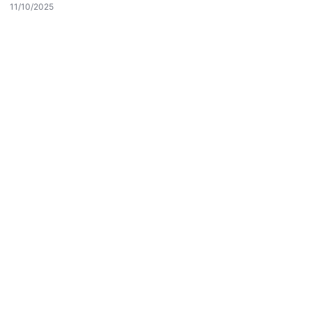
11/10/2025
Hastaş Beton
26/05/2026
© 2026 Beslenme – Güncel Sağlık Haberleri