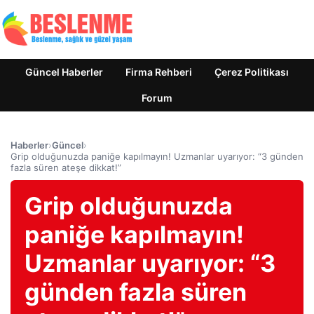
Güncel Haberler
Firma Rehberi
Çerez Politikası
Forum
Haberler
›
Güncel
›
Grip olduğunuzda paniğe kapılmayın! Uzmanlar uyarıyor: “3 günden
fazla süren ateşe dikkat!”
Grip olduğunuzda
paniğe kapılmayın!
Uzmanlar uyarıyor: “3
günden fazla süren