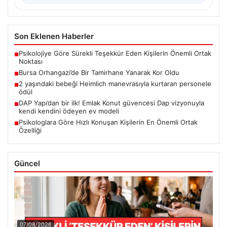
Son Eklenen Haberler
Psikolojiye Göre Sürekli Teşekkür Eden Kişilerin Önemli Ortak
■
Noktası
Bursa Orhangazi’de Bir Tamirhane Yanarak Kor Oldu
■
2 yaşındaki bebeği Heimlich manevrasıyla kurtaran personele
■
ödül
DAP Yapı’dan bir ilk! Emlak Konut güvencesi Dap vizyonuyla
■
kendi kendini ödeyen ev modeli
Psikologlara Göre Hızlı Konuşan Kişilerin En Önemli Ortak
■
Özelliği
Güncel
07/08/2026