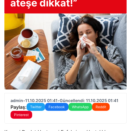
ateşe dikkat!”
admin
•
11.10.2025 01:41
•
Güncellendi: 11.10.2025 01:41
Paylaş:
Twitter
Facebook
WhatsApp
Reddit
Pinterest