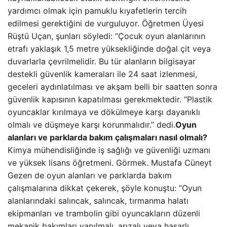
yardımcı olmak için pamuklu kıyafetlerin tercih
edilmesi gerektiğini de vurguluyor. Öğretmen Üyesi
Rüştü Uçan, şunları söyledi: “Çocuk oyun alanlarının
etrafı yaklaşık 1,5 metre yüksekliğinde doğal çit veya
duvarlarla çevrilmelidir. Bu tür alanların bilgisayar
destekli güvenlik kameraları ile 24 saat izlenmesi,
geceleri aydınlatılması ve akşam belli bir saatten sonra
güvenlik kapısının kapatılması gerekmektedir. “Plastik
oyuncaklar kırılmaya ve dökülmeye karşı dayanıklı
olmalı ve düşmeye karşı korunmalıdır.” dedi.
Oyun
alanları ve parklarda bakım çalışmaları nasıl olmalı?
Kimya mühendisliğinde iş sağlığı ve güvenliği uzmanı
ve yüksek lisans öğretmeni. Görmek. Mustafa Cüneyt
Gezen de oyun alanları ve parklarda bakım
çalışmalarına dikkat çekerek, şöyle konuştu: “Oyun
alanlarındaki salıncak, salıncak, tırmanma halatı
ekipmanları ve trambolin gibi oyuncakların düzenli
mekanik bakımları yapılmalı, arızalı veya hasarlı