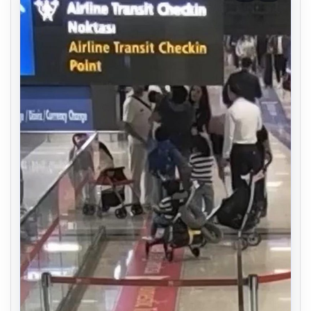
04.08.2026
DAP Yapı’dan bir ilk! Emlak Konut
Piyasa Verileri
güvencesi Dap vizyonuyla kendi
kendini ödeyen ev modeli
USD
47.59
• 0.01%
EUR
55.13
▲ +0.18%
ALTIN
6544.1
▲ +0.74%
BTC
3066781
▲ +1.01%