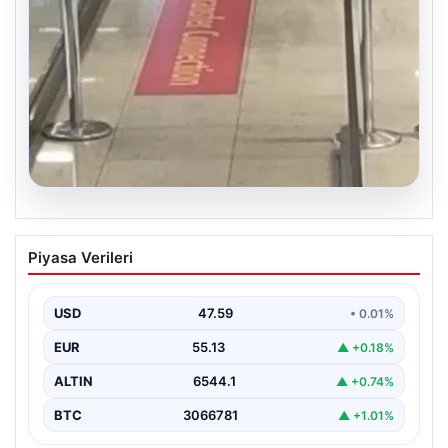
Son Eklenen Haberler
Bursa Orhangazi’de Bir Tamirhane Yanarak Kor Oldu
■
2 yaşındaki bebeği Heimlich manevrasıyla kurtaran personele
■
ödül
DAP Yapı’dan bir ilk! Emlak Konut güvencesi Dap vizyonuyla
■
kendi kendini ödeyen ev modeli
Psikologlara Göre Hızlı Konuşan Kişilerin En Önemli Ortak
■
Özelliği
Dış Mekan Yaşam alanlarında Kalite ve bahçe mutfağı
■
Tasarımları
Güncel
06/08/2026
Bursa Orhangazi’de Bir Tamirhane Yanarak Kor Oldu