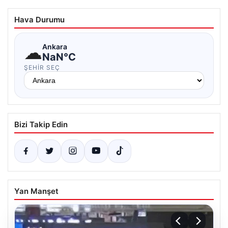
Hava Durumu
☁
Ankara
NaN°C
ŞEHIR SEÇ
Bizi Takip Edin
Yan Manşet