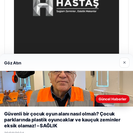
malta dil okulları
|
lemagrup.com.tr
rdhub
etcio
×
Göz Atın
Güncel Haberler
Web sitemizi nasıl kullandığınızı daha iyi anlayabilmek,
Güvenli bir çocuk oyun alanı nasıl olmalı? Çocuk
deneyiminizi kişiselleştirmek ve geliştirmek amacıyla çerezler
parklarında plastik oyuncaklar ve kauçuk zeminler
kullanıyoruz.
Çerez Politikamız
eksik olamaz! – SAĞLIK
Reddet
Kabul Et