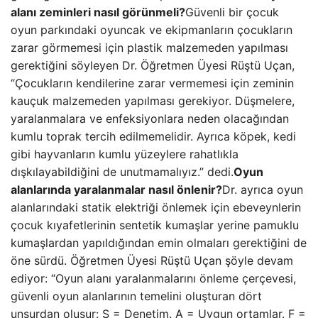
alanı zeminleri nasıl görünmeli?
Güvenli bir çocuk
oyun parkındaki oyuncak ve ekipmanların çocukların
zarar görmemesi için plastik malzemeden yapılması
gerektiğini söyleyen Dr. Öğretmen Üyesi Rüştü Uçan,
“Çocukların kendilerine zarar vermemesi için zeminin
kauçuk malzemeden yapılması gerekiyor. Düşmelere,
yaralanmalara ve enfeksiyonlara neden olacağından
kumlu toprak tercih edilmemelidir. Ayrıca köpek, kedi
gibi hayvanların kumlu yüzeylere rahatlıkla
dışkılayabildiğini de unutmamalıyız.” dedi.
Oyun
alanlarında yaralanmalar nasıl önlenir?
Dr. ayrıca oyun
alanlarındaki statik elektriği önlemek için ebeveynlerin
çocuk kıyafetlerinin sentetik kumaşlar yerine pamuklu
kumaşlardan yapıldığından emin olmaları gerektiğini de
öne sürdü. Öğretmen Üyesi Rüştü Uçan şöyle devam
ediyor: “Oyun alanı yaralanmalarını önleme çerçevesi,
güvenli oyun alanlarının temelini oluşturan dört
unsurdan oluşur: S = Denetim. A = Uygun ortamlar. F =