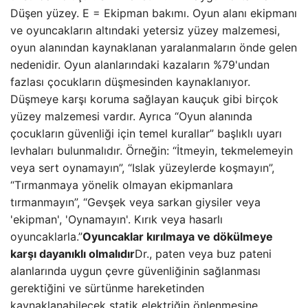
Düşen yüzey. E = Ekipman bakımı. Oyun alanı ekipmanı
ve oyuncakların altındaki yetersiz yüzey malzemesi,
oyun alanından kaynaklanan yaralanmaların önde gelen
nedenidir. Oyun alanlarındaki kazaların %79'undan
fazlası çocukların düşmesinden kaynaklanıyor.
Düşmeye karşı koruma sağlayan kauçuk gibi birçok
yüzey malzemesi vardır. Ayrıca “Oyun alanında
çocukların güvenliği için temel kurallar” başlıklı uyarı
levhaları bulunmalıdır. Örneğin: “İtmeyin, tekmelemeyin
veya sert oynamayın”, “Islak yüzeylerde koşmayın”,
“Tırmanmaya yönelik olmayan ekipmanlara
tırmanmayın”, “Gevşek veya sarkan giysiler veya
'ekipman', 'Oynamayın'. Kırık veya hasarlı
oyuncaklarla.”
Oyuncaklar kırılmaya ve dökülmeye
karşı dayanıklı olmalıdır
Dr., paten veya buz pateni
alanlarında uygun çevre güvenliğinin sağlanması
gerektiğini ve sürtünme hareketinden
kaynaklanabilecek statik elektriğin önlenmesine