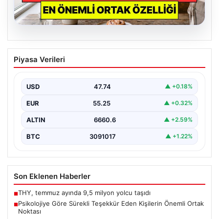
06.08.2026
Bursa Orhangazi’de Bir Tamirhane
Piyasa Verileri
Yanarak Kor Oldu
Bursa’nın Orhangazi ilçesinde, yıkıcı bir yangın meydana
geldi ve bölgedeki birçok noktadan görülebilen
USD
47.74
▲ +0.18%
yüksek…
EUR
55.25
▲ +0.32%
ALTIN
6660.6
▲ +2.59%
BTC
3091017
▲ +1.22%
Son Eklenen Haberler
THY, temmuz ayında 9,5 milyon yolcu taşıdı
■
Psikolojiye Göre Sürekli Teşekkür Eden Kişilerin Önemli Ortak
■
Noktası