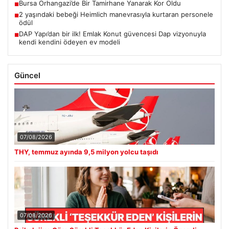
Bursa Orhangazi’de Bir Tamirhane Yanarak Kor Oldu
■
2 yaşındaki bebeği Heimlich manevrasıyla kurtaran personele
■
ödül
DAP Yapı’dan bir ilk! Emlak Konut güvencesi Dap vizyonuyla
■
kendi kendini ödeyen ev modeli
Güncel
07/08/2026
THY, temmuz ayında 9,5 milyon yolcu taşıdı
07/08/2026