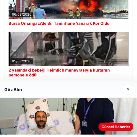
06/08/2026
Bursa Orhangazi’de Bir Tamirhane Yanarak Kor Oldu
05/08/2026
2 yaşındaki bebeği Heimlich manevrasıyla kurtaran
personele ödül
×
Göz Atın
Son Eklenen Firmalar
Güncel Haberler
Web sitemizi nasıl kullandığınızı daha iyi anlayabilmek,