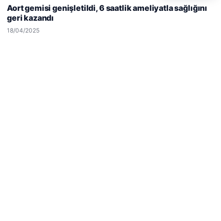
deneyiminizi kişiselleştirmek ve geliştirmek amacıyla çerezler
Aort gemisi genişletildi, 6 saatlik ameliyatla sağlığını
kullanıyoruz.
Çerez Politikamız
geri kazandı
Reddet
Kabul Et
18/04/2025
Hastaş Beton
26/05/2026