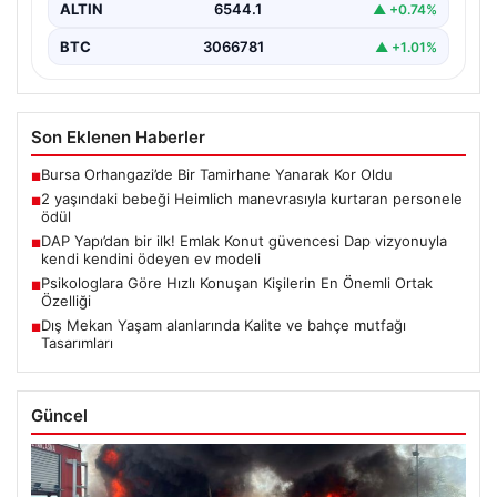
ALTIN
6544.1
▲ +0.74%
BTC
3066781
▲ +1.01%
Son Eklenen Haberler
Bursa Orhangazi’de Bir Tamirhane Yanarak Kor Oldu
■
2 yaşındaki bebeği Heimlich manevrasıyla kurtaran personele
■
ödül
DAP Yapı’dan bir ilk! Emlak Konut güvencesi Dap vizyonuyla
■
kendi kendini ödeyen ev modeli
Psikologlara Göre Hızlı Konuşan Kişilerin En Önemli Ortak
■
Özelliği
Dış Mekan Yaşam alanlarında Kalite ve bahçe mutfağı
■
Tasarımları
Güncel