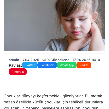
admin
•
17.04.2025 16:10
•
Güncellendi: 17.04.2025 16:10
Paylaş:
Twitter
Facebook
WhatsApp
Reddit
Pinterest
Çocuklar dünyayı keşfetmekle ilgileniyorlar. Bu merak
bazen özellikle küçük çocuklar için tehlikeli durumlara
yol açabilir. Yabancı nesnelere aspirasyon, çocuğun