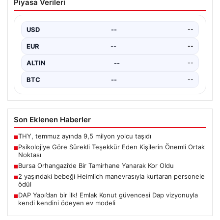
Piyasa Verileri
güvencesi Dap vizyonuyla kendi
kendini ödeyen ev modeli
USD
--
--
EUR
--
--
ALTIN
--
--
BTC
--
--
Son Eklenen Haberler
THY, temmuz ayında 9,5 milyon yolcu taşıdı
■
Psikolojiye Göre Sürekli Teşekkür Eden Kişilerin Önemli Ortak
■
Noktası
Bursa Orhangazi’de Bir Tamirhane Yanarak Kor Oldu
■
2 yaşındaki bebeği Heimlich manevrasıyla kurtaran personele
■
ödül
DAP Yapı’dan bir ilk! Emlak Konut güvencesi Dap vizyonuyla
■
kendi kendini ödeyen ev modeli