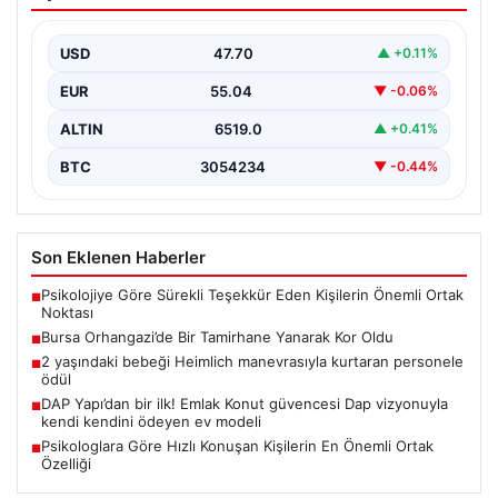
Yanarak Kor Oldu
Bursa’nın Orhangazi ilçesinde, yıkıcı bir yangın meydana
geldi ve bölgedeki birçok noktadan görülebilen
USD
47.70
▲ +0.11%
yüksek…
EUR
55.04
▼ -0.06%
ALTIN
6519.0
▲ +0.41%
BTC
3054234
▼ -0.44%
Son Eklenen Haberler
Psikolojiye Göre Sürekli Teşekkür Eden Kişilerin Önemli Ortak
■
Noktası
Bursa Orhangazi’de Bir Tamirhane Yanarak Kor Oldu
■
2 yaşındaki bebeği Heimlich manevrasıyla kurtaran personele
■
ödül
DAP Yapı’dan bir ilk! Emlak Konut güvencesi Dap vizyonuyla
■
kendi kendini ödeyen ev modeli
Psikologlara Göre Hızlı Konuşan Kişilerin En Önemli Ortak
■
Özelliği