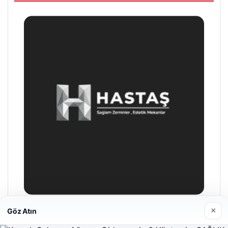
×
Göz Atın
Hastaş Beton
26/05/2026