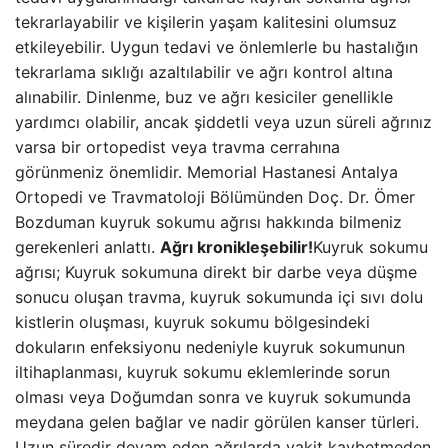
tekrarlayabilir ve kişilerin yaşam kalitesini olumsuz
etkileyebilir. Uygun tedavi ve önlemlerle bu hastalığın
tekrarlama sıklığı azaltılabilir ve ağrı kontrol altına
alınabilir. Dinlenme, buz ve ağrı kesiciler genellikle
yardımcı olabilir, ancak şiddetli veya uzun süreli ağrınız
varsa bir ortopedist veya travma cerrahına
görünmeniz önemlidir. Memorial Hastanesi Antalya
Ortopedi ve Travmatoloji Bölümünden Doç. Dr. Ömer
Bozduman kuyruk sokumu ağrısı hakkında bilmeniz
gerekenleri anlattı.
Ağrı kronikleşebilir!
Kuyruk sokumu
ağrısı; Kuyruk sokumuna direkt bir darbe veya düşme
sonucu oluşan travma, kuyruk sokumunda içi sıvı dolu
kistlerin oluşması, kuyruk sokumu bölgesindeki
dokuların enfeksiyonu nedeniyle kuyruk sokumunun
iltihaplanması, kuyruk sokumu eklemlerinde sorun
olması veya Doğumdan sonra ve kuyruk sokumunda
meydana gelen bağlar ve nadir görülen kanser türleri.
Uzun süredir devam eden ağrılarda vakit kaybetmeden