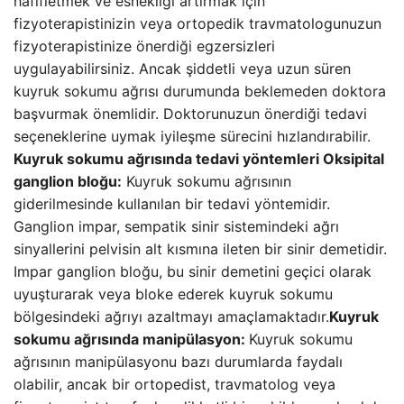
hafifletmek ve esnekliği artırmak için
fizyoterapistinizin veya ortopedik travmatologunuzun
fizyoterapistinize önerdiği egzersizleri
uygulayabilirsiniz. Ancak şiddetli veya uzun süren
kuyruk sokumu ağrısı durumunda beklemeden doktora
başvurmak önemlidir. Doktorunuzun önerdiği tedavi
seçeneklerine uymak iyileşme sürecini hızlandırabilir.
Kuyruk sokumu ağrısında tedavi yöntemleri
Oksipital
ganglion bloğu:
Kuyruk sokumu ağrısının
giderilmesinde kullanılan bir tedavi yöntemidir.
Ganglion impar, sempatik sinir sistemindeki ağrı
sinyallerini pelvisin alt kısmına ileten bir sinir demetidir.
Impar ganglion bloğu, bu sinir demetini geçici olarak
uyuşturarak veya bloke ederek kuyruk sokumu
bölgesindeki ağrıyı azaltmayı amaçlamaktadır.
Kuyruk
sokumu ağrısında manipülasyon:
Kuyruk sokumu
ağrısının manipülasyonu bazı durumlarda faydalı
olabilir, ancak bir ortopedist, travmatolog veya