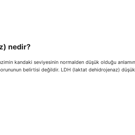
z) nedir?
enzimin kandaki seviyesinin normalden düşük olduğu anlamı
 sorununun belirtisi değildir. LDH (laktat dehidrojenaz) düşü