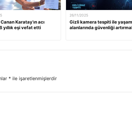
25
26/11/2025
. Canan Karatay’ın acı
Gizli kamera tespiti ile yaşa
 yıllık eşi vefat etti
alanlarında güvenliği artırma
nlar
*
ile işaretlenmişlerdir