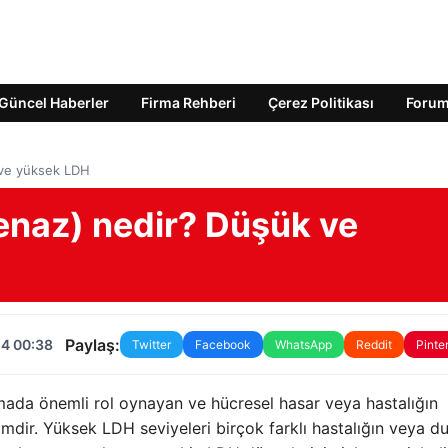
Güncel Haberler
Firma Rehberi
Çerez Politikası
Foru
 ve yüksek LDH
enaz) nedir? Düşük ve
Paylaş:
24 00:38
Twitter
Facebook
WhatsApp
Reddit
Pinte
ada önemli rol oynayan ve hücresel hasar veya hastalığın
nzimdir. Yüksek LDH seviyeleri birçok farklı hastalığın veya 