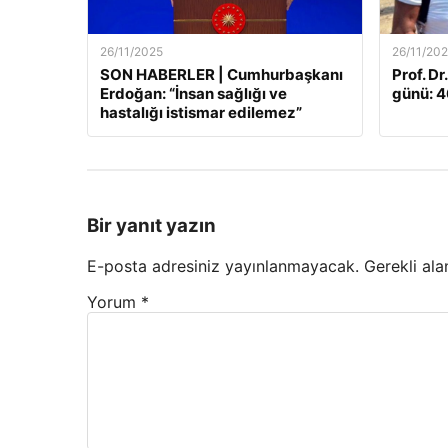
26/11/2025
26/11/20
SON HABERLER | Cumhurbaşkanı
Prof. Dr
Erdoğan: “İnsan sağlığı ve
günü: 46
hastalığı istismar edilemez”
Bir yanıt yazın
E-posta adresiniz yayınlanmayacak.
Gerekli ala
Yorum
*