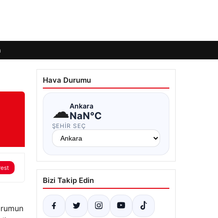
m
Hava Durumu
☁
Ankara
NaN°C
ŞEHIR SEÇ
rest
Bizi Takip Edin
durumun