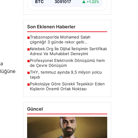
BTC
3091017
▲ +1.22%
Son Eklenen Haberler
Trabzonspor’da Mohamed Salah
■
çılgınlığı! 3 günde rekor gelir…
Kelebek.Org İle Dijital İletişimin Sertifikalı
■
Adresi Ve Muhabbet Deneyimi
Profesyonel Elektronik Dönüşümü hem
■
na
de Çevre Dönüşüm
klüğüne
THY, temmuz ayında 9,5 milyon yolcu
■
taşıdı
Psikolojiye Göre Sürekli Teşekkür Eden
■
Kişilerin Önemli Ortak Noktası
Güncel