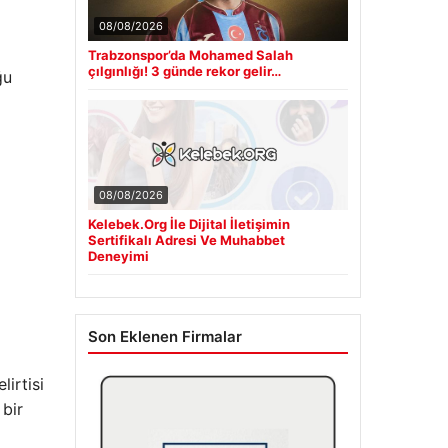
08/08/2026
Trabzonspor’da Mohamed Salah
çılgınlığı! 3 günde rekor gelir…
ğu
08/08/2026
Kelebek.Org İle Dijital İletişimin
Sertifikalı Adresi Ve Muhabbet
Deneyimi
Son Eklenen Firmalar
irtisi
 bir