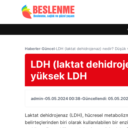
Haberler
›
Güncel
›
LDH (laktat dehidrojenaz) nedir? Düşük
LDH (laktat dehidroj
yüksek LDH
admin
•
05.05.2024 00:38
•
Güncellendi: 05.05.20
Laktat dehidrojenaz (LDH), hücresel metabolizm
belirteçlerinden biri olarak kullanılabilen bir e