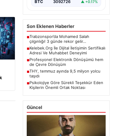
BTC
3092726
▲ +0.17%
Son Eklenen Haberler
Trabzonspor’da Mohamed Salah
■
çılgınlığı! 3 günde rekor gelir…
Kelebek.Org İle Dijital İletişimin Sertifikalı
■
Adresi Ve Muhabbet Deneyimi
Profesyonel Elektronik Dönüşümü hem
■
de Çevre Dönüşüm
THY, temmuz ayında 9,5 milyon yolcu
m
■
taşıdı
k
Psikolojiye Göre Sürekli Teşekkür Eden
■
Kişilerin Önemli Ortak Noktası
Güncel