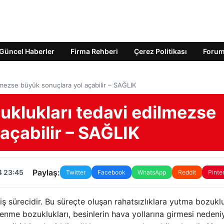
Güncel Haberler
Firma Rehberi
Çerez Politikası
Foru
lmezse büyük sonuçlara yol açabilir – SAĞLIK
uklukları tedavi edilmezse
açabilir – SAĞLIK
Paylaş:
4 23:45
Twitter
Facebook
WhatsApp
Reddit
Pinte
sürecidir. Bu süreçte oluşan rahatsızlıklara yutma bozuklu
enme bozuklukları, besinlerin hava yollarına girmesi nedeni