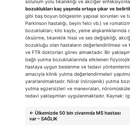
solunum yolu tıkanıklığı ve akciğer enfeksiyonla
bozuklukları kaç yaşında ortaya çıkar ve belirti
gibi baş boyun bölgesinin yapısal sorunları ve tümö
Parkinson hastalığı, beyin felci vb.) ve romatiz
bozuklukları; kilo kaybı, yeme alışkanlıklarınd
öksürme, tıkanıklık hissi ve ses değişikliği, akciğ
bozukluğu olan hastaların değerlendirilmesi ve te
ve FTR doktorları görev almaktadır. Bir yaklaşım
bağlı yutma bozukluklarında etkilenen fizyolojik 
hastaya uygun beslenme ve tedavi yöntemlerinin 
amacıyla klinik yutma değerlendirmeleri yapılm
yararlanılmaktadır. Nöral (nörojenik) yutma bozu
yutma egzersizleri ve manevraları, nöromüsküle
tedavi yaklaşımları uygulanmaktadır. Kaynak: (
← Ülkemizde 50 bin civarında MS hastası
var – SAĞLIK