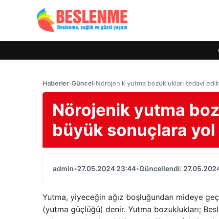
Haberler
›
Güncel
›
Nörojenik yutma bozuklukları tedavi edi
Nörojenik yutma boz
büyük sonuçlara yol 
admin
•
27.05.2024 23:44
•
Güncellendi: 27.05.202
Yutma, yiyeceğin ağız boşluğundan mideye geçiş 
(yutma güçlüğü) denir. Yutma bozuklukları; Besl