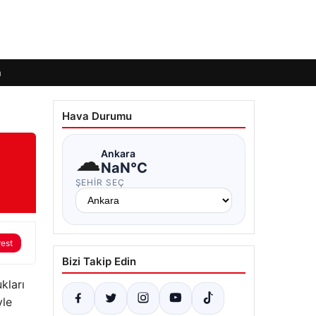
m
Hava Durumu
☁
Ankara
NaN°C
ŞEHIR SEÇ
rest
Bizi Takip Edin
kları
yle