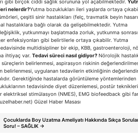
rı gibi birçok ciddi sağlık sorununa yol açabilmektedir.
Yut
leri nelerdir?
Yutma bozuklukları ileri yaşlarda ortaya çıkab
rleri, çeşitli sinir hastalıkları (felç, travmatik beyin hasarı
mal hastalıklara bağlı olarak da gelişebilmektedir. Yutma
a değişiklik, yutkunmayı başlatmada zorluk, yutkunma sonrası
er enfeksiyonları gibi belirtilerle ortaya çıkabilir. Yutma
davisinde multidisipliner bir ekip, KBB, gastroenteroloji, nö
a ihtiyaç var.
Tedavi süreci nasıl gidiyor?
Nörolojik hastalı
süreçlerin belirlenmesi, aspirasyon riskinin değerlendirilmes
belirlenmesi, uygulanan tedavilerin etkinliğinin değerlendir
alıdır. Gerektiğinde hastalarda görüntüleme yöntemlerinden
kluklarının tedavisinde diyet düzenlemesi, postür teknikleri
r elektriksel stimülasyon (NMES), EMG biofeedback gibi far
guzelhaber.net) Güzel Haber Masası
Çocuklarda Boy Uzatma Ameliyatı Hakkında Sıkça Sorula
Soru! – SAĞLIK →