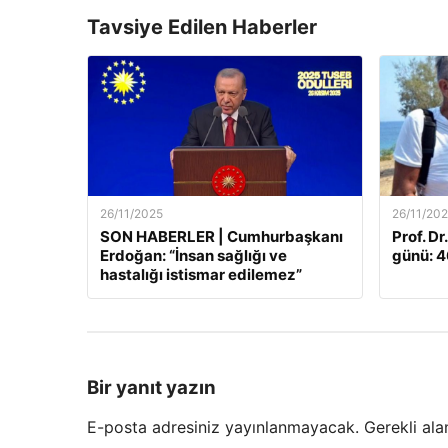
Tavsiye Edilen Haberler
26/11/2025
26/11/20
SON HABERLER | Cumhurbaşkanı
Prof. Dr
Erdoğan: “İnsan sağlığı ve
günü: 46
hastalığı istismar edilemez”
Bir yanıt yazın
E-posta adresiniz yayınlanmayacak.
Gerekli ala