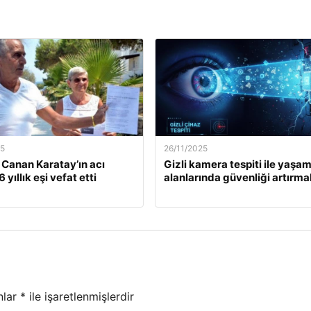
25
26/11/2025
. Canan Karatay’ın acı
Gizli kamera tespiti ile yaşa
 yıllık eşi vefat etti
alanlarında güvenliği artırma
nlar
*
ile işaretlenmişlerdir