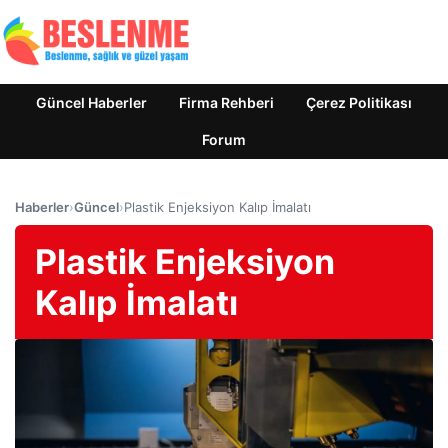
Güncel Haberler
Firma Rehberi
Çerez Politikası
Forum
Haberler
›
Güncel
›
Plastik Enjeksiyon Kalıp İmalatı
Plastik Enjeksiyon
Kalıp İmalatı