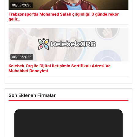
08/08/2026
Trabzonspor’da Mohamed Salah çılgınlığı! 3 günde rekor
gelir…
08/08/2026
Kelebek.Org İle Dijital İletişimin Sertifikalı Adresi Ve
Muhabbet Deneyimi
Son Eklenen Firmalar