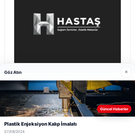
×
Göz Atın
Hastaş Beton
26/05/2026
Web sitemizi nasıl kullandığınızı daha iyi anlayabilmek,
Güncel Haberler
deneyiminizi kişiselleştirmek ve geliştirmek amacıyla çerezler
kullanıyoruz.
Çerez Politikamız
Plastik Enjeksiyon Kalıp İmalatı
Reddet
Kabul Et
07/08/2024