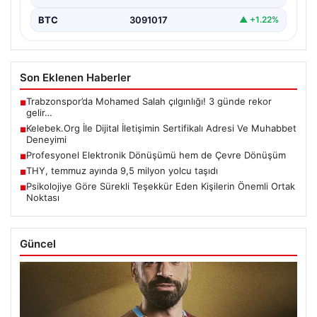
BTC
3091017
▲ +1.22%
Son Eklenen Haberler
Trabzonspor’da Mohamed Salah çılgınlığı! 3 günde rekor
■
gelir…
Kelebek.Org İle Dijital İletişimin Sertifikalı Adresi Ve Muhabbet
■
Deneyimi
Profesyonel Elektronik Dönüşümü hem de Çevre Dönüşüm
■
THY, temmuz ayında 9,5 milyon yolcu taşıdı
■
Psikolojiye Göre Sürekli Teşekkür Eden Kişilerin Önemli Ortak
■
Noktası
Güncel