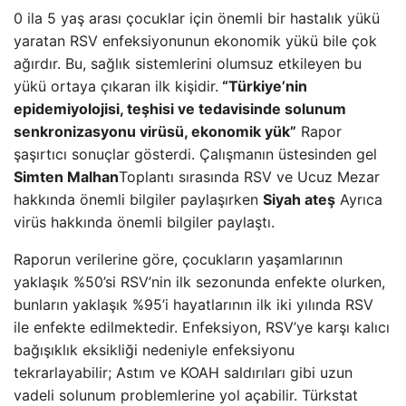
0 ila 5 yaş arası çocuklar için önemli bir hastalık yükü
yaratan RSV enfeksiyonunun ekonomik yükü bile çok
ağırdır. Bu, sağlık sistemlerini olumsuz etkileyen bu
yükü ortaya çıkaran ilk kişidir.
“Türkiye’nin
epidemiyolojisi, teşhisi ve tedavisinde solunum
senkronizasyonu virüsü, ekonomik yük”
Rapor
şaşırtıcı sonuçlar gösterdi. Çalışmanın üstesinden gel
Simten Malhan
Toplantı sırasında RSV ve Ucuz Mezar
hakkında önemli bilgiler paylaşırken
Siyah ateş
Ayrıca
virüs hakkında önemli bilgiler paylaştı.
Raporun verilerine göre, çocukların yaşamlarının
yaklaşık %50’si RSV’nin ilk sezonunda enfekte olurken,
bunların yaklaşık %95’i hayatlarının ilk iki yılında RSV
ile enfekte edilmektedir. Enfeksiyon, RSV’ye karşı kalıcı
bağışıklık eksikliği nedeniyle enfeksiyonu
tekrarlayabilir; Astım ve KOAH saldırıları gibi uzun
vadeli solunum problemlerine yol açabilir. Türkstat