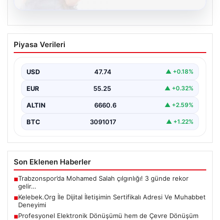
08.08.2026
Kelebek.Org İle Dijital İletişimin
Piyasa Verileri
Sertifikalı Adresi Ve Muhabbet
Deneyimi
USD
47.74
▲ +0.18%
Sanal ortamında insanların kaliteli bir şekilde bağlantı
oluşturması büyük bir değer barındırmaktadır. Güncel
EUR
55.25
▲ +0.32%
olarak…
ALTIN
6660.6
▲ +2.59%
BTC
3091017
▲ +1.22%
Son Eklenen Haberler
Trabzonspor’da Mohamed Salah çılgınlığı! 3 günde rekor
■
gelir…
Kelebek.Org İle Dijital İletişimin Sertifikalı Adresi Ve Muhabbet
■
Deneyimi
Profesyonel Elektronik Dönüşümü hem de Çevre Dönüşüm
■