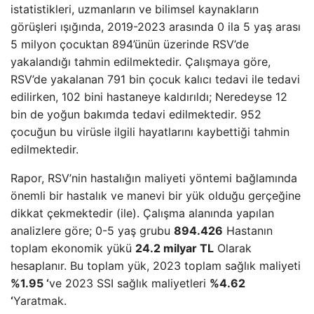
istatistikleri, uzmanların ve bilimsel kaynakların
görüşleri ışığında, 2019-2023 arasında 0 ila 5 yaş arası
5 milyon çocuktan 894’ünün üzerinde RSV’de
yakalandığı tahmin edilmektedir. Çalışmaya göre,
RSV’de yakalanan 791 bin çocuk kalıcı tedavi ile tedavi
edilirken, 102 bini hastaneye kaldırıldı; Neredeyse 12
bin de yoğun bakımda tedavi edilmektedir. 952
çocuğun bu virüsle ilgili hayatlarını kaybettiği tahmin
edilmektedir.
Rapor, RSV’nin hastalığın maliyeti yöntemi bağlamında
önemli bir hastalık ve manevi bir yük olduğu gerçeğine
dikkat çekmektedir (ile). Çalışma alanında yapılan
analizlere göre; 0-5 yaş grubu
894.426
Hastanın
toplam ekonomik yükü
24.2 milyar TL
Olarak
hesaplanır. Bu toplam yük, 2023 toplam sağlık maliyeti
%1.95 ‘
ve 2023 SSI sağlık maliyetleri
%4.62
‘
Yaratmak.