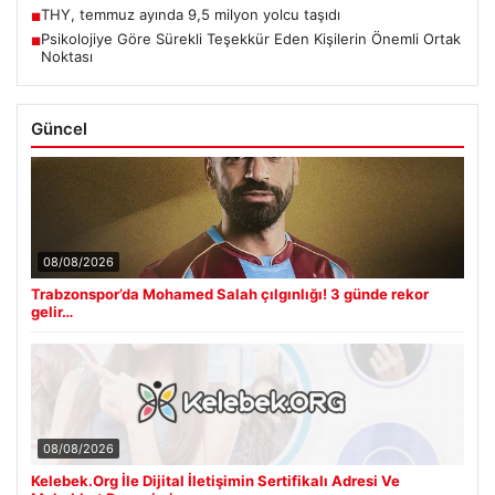
THY, temmuz ayında 9,5 milyon yolcu taşıdı
■
Psikolojiye Göre Sürekli Teşekkür Eden Kişilerin Önemli Ortak
■
Noktası
Güncel
08/08/2026
Trabzonspor’da Mohamed Salah çılgınlığı! 3 günde rekor
gelir…
08/08/2026
Kelebek.Org İle Dijital İletişimin Sertifikalı Adresi Ve