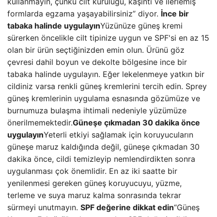
kullanmayın, çünkü cilt kuruluğu, kaşıntı ve ilerlemiş
formlarda egzama yaşayabilirsiniz” diyor.
İnce bir
tabaka halinde uygulayın
Yüzünüze güneş kremi
sürerken öncelikle cilt tipinize uygun ve SPF'si en az 15
olan bir ürün seçtiğinizden emin olun. Ürünü göz
çevresi dahil boyun ve dekolte bölgesine ince bir
tabaka halinde uygulayın. Eğer lekelenmeye yatkın bir
cildiniz varsa renkli güneş kremlerini tercih edin. Sprey
güneş kremlerinin uygulama esnasında gözümüze ve
burnumuza bulaşma ihtimali nedeniyle yüzümüze
önerilmemektedir.
Güneşe çıkmadan 30 dakika önce
uygulayın
Yeterli etkiyi sağlamak için koruyucuların
güneşe maruz kaldığında değil, güneşe çıkmadan 30
dakika önce, cildi temizleyip nemlendirdikten sonra
uygulanması çok önemlidir. En az iki saatte bir
yenilenmesi gereken güneş koruyucuyu, yüzme,
terleme ve suya maruz kalma sonrasında tekrar
sürmeyi unutmayın.
SPF değerine dikkat edin
“Güneş