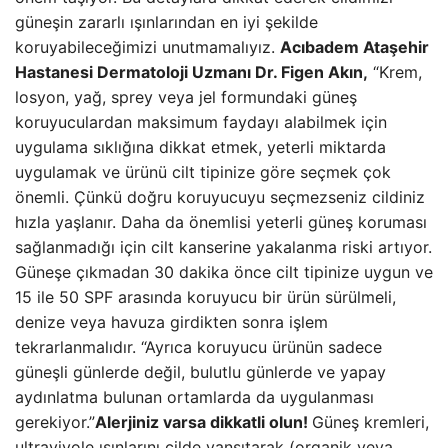
güneşin zararlı ışınlarından en iyi şekilde
koruyabileceğimizi unutmamalıyız.
Acıbadem Ataşehir
Hastanesi Dermatoloji Uzmanı Dr. Figen Akın,
“Krem,
losyon, yağ, sprey veya jel formundaki güneş
koruyuculardan maksimum faydayı alabilmek için
uygulama sıklığına dikkat etmek, yeterli miktarda
uygulamak ve ürünü cilt tipinize göre seçmek çok
önemli. Çünkü doğru koruyucuyu seçmezseniz cildiniz
hızla yaşlanır. Daha da önemlisi yeterli güneş koruması
sağlanmadığı için cilt kanserine yakalanma riski artıyor.
Güneşe çıkmadan 30 dakika önce cilt tipinize uygun ve
15 ile 50 SPF arasında koruyucu bir ürün sürülmeli,
denize veya havuza girdikten sonra işlem
tekrarlanmalıdır. “Ayrıca koruyucu ürünün sadece
güneşli günlerde değil, bulutlu günlerde ve yapay
aydınlatma bulunan ortamlarda da uygulanması
gerekiyor.”
Alerjiniz varsa dikkatli olun!
Güneş kremleri,
ultraviyole ışınlarını cilde yansıtarak (organik veya