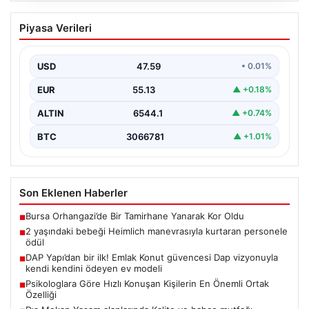
Psikologlara Göre Hızlı Konuşan
Piyasa Verileri
Kişilerin En Önemli Ortak Özelliği
Günlük iletişimde cümleleri peş peşe sıralayarak yüksek
tempoda konuşan kişilerin genellikle heyecanlı ya da…
USD
47.59
• 0.01%
EUR
55.13
▲ +0.18%
ALTIN
6544.1
▲ +0.74%
BTC
3066781
▲ +1.01%
Son Eklenen Haberler
Bursa Orhangazi’de Bir Tamirhane Yanarak Kor Oldu
■
2 yaşındaki bebeği Heimlich manevrasıyla kurtaran personele
■
ödül
DAP Yapı’dan bir ilk! Emlak Konut güvencesi Dap vizyonuyla
■
kendi kendini ödeyen ev modeli
Psikologlara Göre Hızlı Konuşan Kişilerin En Önemli Ortak
■
Özelliği