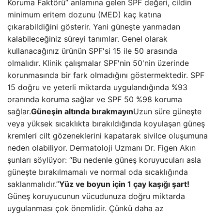
Koruma Faktörü” anlamına gelen SPF değeri, cildin
minimum eritem dozunu (MED) kaç katına
çıkarabildiğini gösterir. Yani güneşte yanmadan
kalabileceğiniz süreyi tanımlar. Genel olarak
kullanacağınız ürünün SPF'si 15 ile 50 arasında
olmalıdır. Klinik çalışmalar SPF'nin 50'nin üzerinde
korunmasında bir fark olmadığını göstermektedir. SPF
15 doğru ve yeterli miktarda uygulandığında %93
oranında koruma sağlar ve SPF 50 %98 koruma
sağlar.
Güneşin altında bırakmayın
Uzun süre güneşte
veya yüksek sıcaklıkta bırakıldığında koyulaşan güneş
kremleri cilt gözeneklerini kapatarak sivilce oluşumuna
neden olabiliyor. Dermatoloji Uzmanı Dr. Figen Akın
şunları söylüyor: “Bu nedenle güneş koruyucuları asla
güneşte bırakılmamalı ve normal oda sıcaklığında
saklanmalıdır.”
Yüz ve boyun için 1 çay kaşığı şart!
Güneş koruyucunun vücudunuza doğru miktarda
uygulanması çok önemlidir. Çünkü daha az