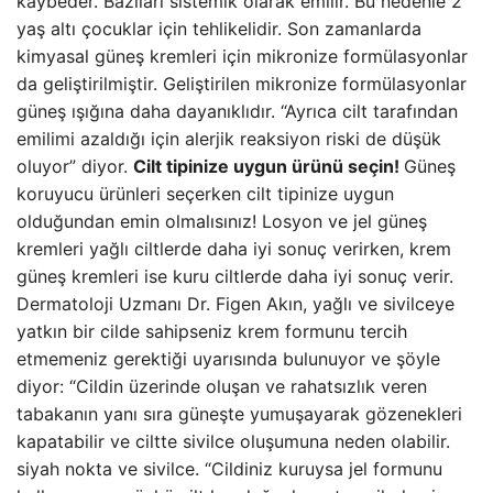
kaybeder. Bazıları sistemik olarak emilir. Bu nedenle 2
yaş altı çocuklar için tehlikelidir. Son zamanlarda
kimyasal güneş kremleri için mikronize formülasyonlar
da geliştirilmiştir. Geliştirilen mikronize formülasyonlar
güneş ışığına daha dayanıklıdır. “Ayrıca cilt tarafından
emilimi azaldığı için alerjik reaksiyon riski de düşük
oluyor” diyor.
Cilt tipinize uygun ürünü seçin!
Güneş
koruyucu ürünleri seçerken cilt tipinize uygun
olduğundan emin olmalısınız! Losyon ve jel güneş
kremleri yağlı ciltlerde daha iyi sonuç verirken, krem ​​
güneş kremleri ise kuru ciltlerde daha iyi sonuç verir.
Dermatoloji Uzmanı Dr. Figen Akın, yağlı ve sivilceye
yatkın bir cilde sahipseniz krem ​​formunu tercih
etmemeniz gerektiği uyarısında bulunuyor ve şöyle
diyor: “Cildin üzerinde oluşan ve rahatsızlık veren
tabakanın yanı sıra güneşte yumuşayarak gözenekleri
kapatabilir ve ciltte sivilce oluşumuna neden olabilir.
siyah nokta ve sivilce. “Cildiniz kuruysa jel formunu