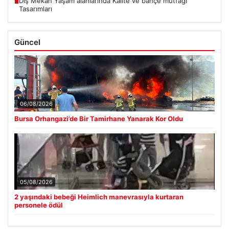
Dış Mekan Yaşam alanlarında Kalite ve bahçe mutfağı
■
Tasarımları
Güncel
06/08/2026
Bursa Orhangazi’de Bir Tamirhane Yanarak Kor Oldu
05/08/2026
2 yaşındaki bebeği Heimlich manevrasıyla kurtaran
personele ödül