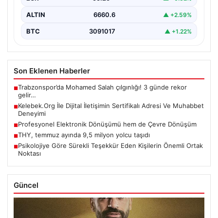
ALTIN
6660.6
▲ +2.59%
BTC
3091017
▲ +1.22%
Son Eklenen Haberler
Trabzonspor’da Mohamed Salah çılgınlığı! 3 günde rekor
■
gelir…
Kelebek.Org İle Dijital İletişimin Sertifikalı Adresi Ve Muhabbet
■
Deneyimi
Profesyonel Elektronik Dönüşümü hem de Çevre Dönüşüm
■
THY, temmuz ayında 9,5 milyon yolcu taşıdı
■
Psikolojiye Göre Sürekli Teşekkür Eden Kişilerin Önemli Ortak
■
Noktası
Güncel