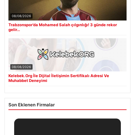
08/08/2026
Trabzonspor’da Mohamed Salah çılgınlığı! 3 günde rekor
gelir…
08/08/2026
Kelebek.Org İle Dijital İletişimin Sertifikalı Adresi Ve
Muhabbet Deneyimi
Son Eklenen Firmalar