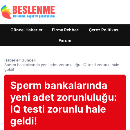
Güncel Haberler
Firma Rehberi
Çerez Politikası
Forum
Haberler
›
Güncel
›
Sperm bankalarında yeni adet zorunluluğu: IQ testi zorunlu hale
geldi!
Sperm bankalarında
yeni adet zorunluluğu:
IQ testi zorunlu hale
geldi!