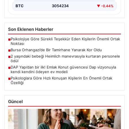
BTC
3054234
▼ -0.44%
Son Eklenen Haberler
Psikolojiye Göre Sürekli Teşekkür Eden Kişilerin Önemli Ortak
■
Noktası
Bursa Orhangazi’de Bir Tamirhane Yanarak Kor Oldu
■
2 yaşındaki bebeği Heimlich manevrasıyla kurtaran personele
■
ödül
DAP Yapı’dan bir ilk! Emlak Konut güvencesi Dap vizyonuyla
■
kendi kendini ödeyen ev modeli
Psikologlara Göre Hızlı Konuşan Kişilerin En Önemli Ortak
■
Özelliği
Güncel