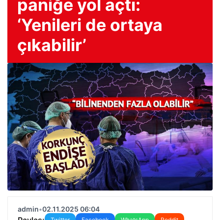
paniğe yol açtı:
‘Yenileri de ortaya
çıkabilir’
admin
•
02.11.2025 06:04
Paylaş:
Twitter
Facebook
WhatsApp
Reddit