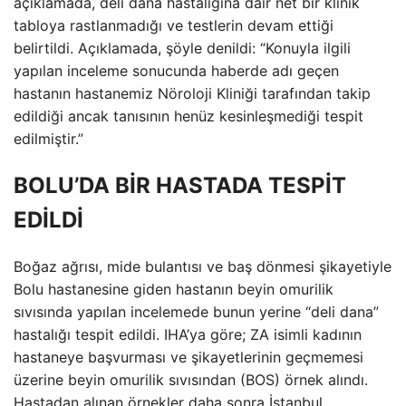
açıklamada, deli dana hastalığına dair net bir klinik
tabloya rastlanmadığı ve testlerin devam ettiği
belirtildi. Açıklamada, şöyle denildi: “Konuyla ilgili
yapılan inceleme sonucunda haberde adı geçen
hastanın hastanemiz Nöroloji Kliniği tarafından takip
edildiği ancak tanısının henüz kesinleşmediği tespit
edilmiştir.”
BOLU’DA BİR HASTADA TESPİT
EDİLDİ
Boğaz ağrısı, mide bulantısı ve baş dönmesi şikayetiyle
Bolu hastanesine giden hastanın beyin omurilik
sıvısında yapılan incelemede bunun yerine “deli dana”
hastalığı tespit edildi. IHA’ya göre; ZA isimli kadının
hastaneye başvurması ve şikayetlerinin geçmemesi
üzerine beyin omurilik sıvısından (BOS) örnek alındı.
Hastadan alınan örnekler daha sonra İstanbul