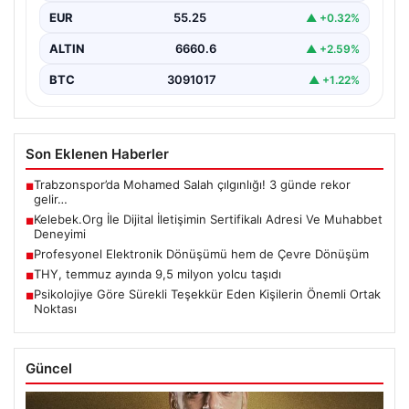
oluşturması büyük bir değer barındırmaktadır. Güncel
EUR
55.25
▲ +0.32%
olarak…
ALTIN
6660.6
▲ +2.59%
BTC
3091017
▲ +1.22%
Son Eklenen Haberler
Trabzonspor’da Mohamed Salah çılgınlığı! 3 günde rekor
■
gelir…
Kelebek.Org İle Dijital İletişimin Sertifikalı Adresi Ve Muhabbet
■
Deneyimi
Profesyonel Elektronik Dönüşümü hem de Çevre Dönüşüm
■
THY, temmuz ayında 9,5 milyon yolcu taşıdı
■
Psikolojiye Göre Sürekli Teşekkür Eden Kişilerin Önemli Ortak
■
Noktası
Güncel