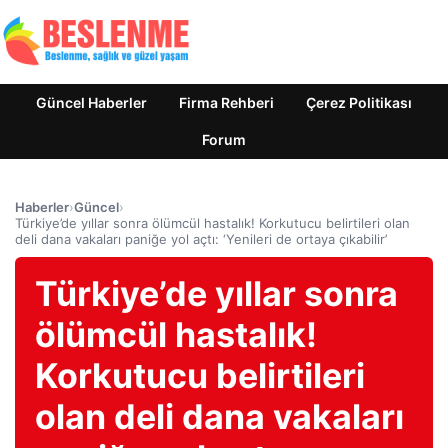
Güncel Haberler
Firma Rehberi
Çerez Politikası
Forum
Haberler
›
Güncel
›
Türkiye’de yıllar sonra ölümcül hastalık! Korkutucu belirtileri olan
deli dana vakaları paniğe yol açtı: ‘Yenileri de ortaya çıkabilir’
Türkiye’de yıllar sonra
ölümcül hastalık!
Korkutucu belirtileri
olan deli dana vakaları