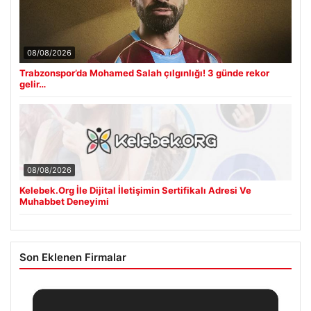
08/08/2026
Trabzonspor’da Mohamed Salah çılgınlığı! 3 günde rekor
gelir…
08/08/2026
Kelebek.Org İle Dijital İletişimin Sertifikalı Adresi Ve
Muhabbet Deneyimi
Son Eklenen Firmalar