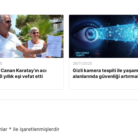
25
26/11/2025
. Canan Karatay’ın acı
Gizli kamera tespiti ile yaşa
 yıllık eşi vefat etti
alanlarında güvenliği artırma
nlar
*
ile işaretlenmişlerdir