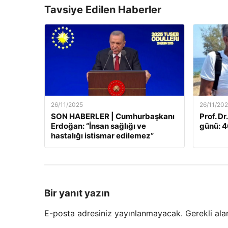
Tavsiye Edilen Haberler
26/11/2025
26/11/20
SON HABERLER | Cumhurbaşkanı
Prof. Dr
Erdoğan: “İnsan sağlığı ve
günü: 46
hastalığı istismar edilemez”
Bir yanıt yazın
E-posta adresiniz yayınlanmayacak.
Gerekli ala