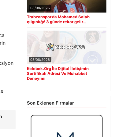
08/08/2026
Trabzonspor’da Mohamed Salah
çılgınlığı! 3 günde rekor gelir…
ca
rin
08/08/2026
aksiyon
Kelebek.Org İle Dijital İletişimin
Sertifikalı Adresi Ve Muhabbet
Deneyimi
te
Son Eklenen Firmalar
n