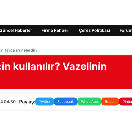
Güncel Haberler
Firma Rehberi
Çerez Politikası
Foru
nin faydaları nelerdir?
in kullanılır? Vazelinin
Paylaş:
24 04:30
Twitter
Facebook
WhatsApp
Reddit
Pinte