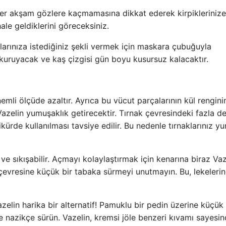
her akşam gözlere kaçmamasına dikkat ederek kirpiklerinize
ale geldiklerini göreceksiniz.
larınıza istediğiniz şekli vermek için maskara çubuğuyla
n kuruyacak ve kaş çizgisi gün boyu kusursuz kalacaktır.
emli ölçüde azaltır. Ayrıca bu vücut parçalarının kül rengini
azelin yumuşaklık getirecektir. Tırnak çevresindeki fazla de
ürde kullanılması tavsiye edilir. Bu nedenle tırnaklarınız 
ve sıkışabilir. Açmayı kolaylaştırmak için kenarına biraz Vaz
 çevresine küçük bir tabaka sürmeyi unutmayın. Bu, lekelerin
elin harika bir alternatif! Pamuklu bir pedin üzerine küçük 
ze nazikçe sürün. Vazelin, kremsi jöle benzeri kıvamı sayesi