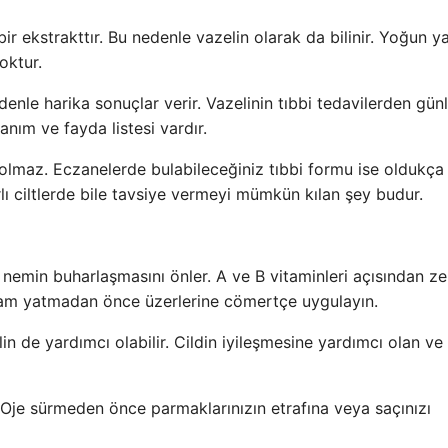
bir ekstrakttır. Bu nedenle vazelin olarak da bilinir. Yoğun ya
oktur.
denle harika sonuçlar verir. Vazelinin tıbbi tedavilerden gün
nım ve fayda listesi vardır.
n olmaz. Eczanelerde bulabileceğiniz tıbbi formu ise oldukça 
ı ciltlerde bile tavsiye vermeyi mümkün kılan şey budur.
nan nemin buharlaşmasını önler. A ve B vitaminleri açısından z
Akşam yatmadan önce üzerlerine cömertçe uygulayın.
n de yardımcı olabilir. Cildin iyileşmesine yardımcı olan ve
r. Oje sürmeden önce parmaklarınızın etrafına veya saçınızı