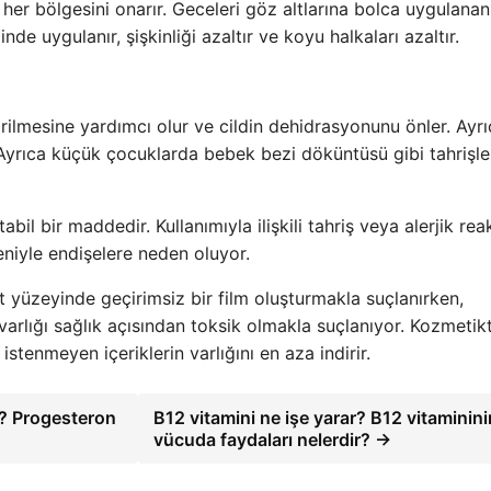
 her bölgesini onarır. Geceleri göz altlarına bolca uygulanan
nde uygulanır, şişkinliği azaltır ve koyu halkaları azaltır.
ilmesine yardımcı olur ve cildin dehidrasyonunu önler. Ayrı
Ayrıca küçük çocuklarda bebek bezi döküntüsü gibi tahrişle
abil bir maddedir. Kullanımıyla ilişkili tahriş veya alerjik re
eniyle endişelere neden oluyor.
lt yüzeyinde geçirimsiz bir film oluşturmakla suçlanırken,
varlığı sağlık açısından toksik olmakla suçlanıyor. Kozmetik
 istenmeyen içeriklerin varlığını en aza indirir.
r? Progesteron
B12 vitamini ne işe yarar? B12 vitaminini
vücuda faydaları nelerdir? →