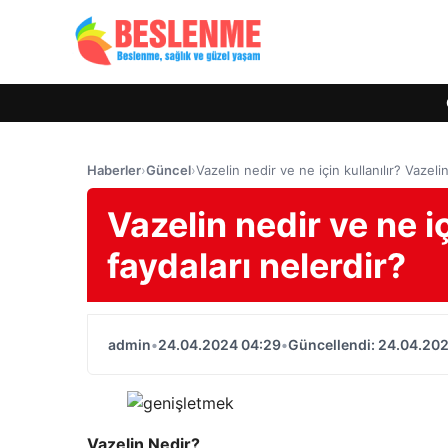
Haberler
›
Güncel
›
Vazelin nedir ve ne için kullanılır? Vazeli
Vazelin nedir ve ne iç
faydaları nelerdir?
admin
•
24.04.2024 04:29
•
Güncellendi: 24.04.20
Vazelin Nedir?