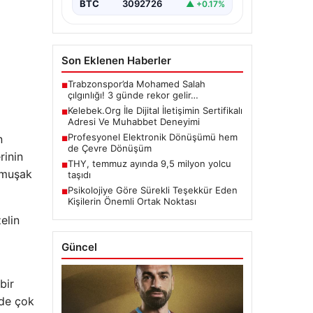
BTC
3092726
▲ +0.17%
Son Eklenen Haberler
Trabzonspor’da Mohamed Salah
■
çılgınlığı! 3 günde rekor gelir…
Kelebek.Org İle Dijital İletişimin Sertifikalı
■
Adresi Ve Muhabbet Deneyimi
Profesyonel Elektronik Dönüşümü hem
n
■
de Çevre Dönüşüm
rinin
THY, temmuz ayında 9,5 milyon yolcu
■
yumuşak
taşıdı
Psikolojiye Göre Sürekli Teşekkür Eden
■
Kişilerin Önemli Ortak Noktası
elin
Güncel
bir
nde çok